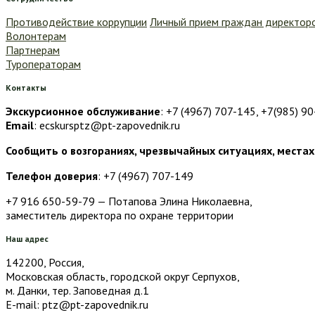
Противодействие коррупции
Личный прием граждан директор
Волонтерам
Партнерам
Туроператорам
Контакты
Экскурсионное обслуживание
: +7 (4967) 707-145, +7(985) 9
Email
: ecskursptz@pt-zapovednik.ru
Сообщить о возгораниях, чрезвычайных ситуациях, местах
Телефон доверия
: +7 (4967) 707-149
+7 916 650-59-79 — Потапова Элина Николаевна,
заместитель директора по охране территории
Наш адрес
142200, Россия,
Московская область, городской округ Серпухов,
м. Данки, тер. Заповедная д.1
E-mail: ptz@pt-zapovednik.ru