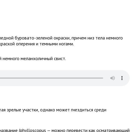
ледной буровато-зеленой окраски, причем низ тела немного
краской оперения и темными ногами.
ий немного меланхоличный свист.
ая зрелые участки, однако может гнездиться среди
 название (phylloscopus — можно перевести как осматривающий