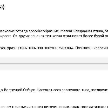
a)
славковые отряда воробьеобразные.
Мелкая невзрачная птица, б
краске. От других пеночек теньковка отличается более бурой о
хся фраз : «тинь-тинь-тян-тинтянь-тинтянь». Позывка – коротк
о Восточной Сибири. Населяет леса различного типа, предпочит
овном с листьев и тонких веточек, оправдывая свое латинское