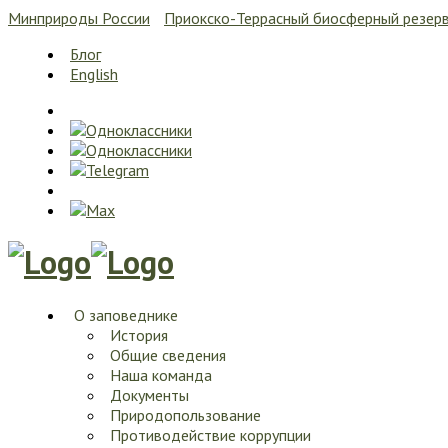
Минприроды России
Приокско-Террасный биосферный резер
Блог
English
О заповеднике
История
Общие сведения
Наша команда
Документы
Природопользование
Противодействие коррупции