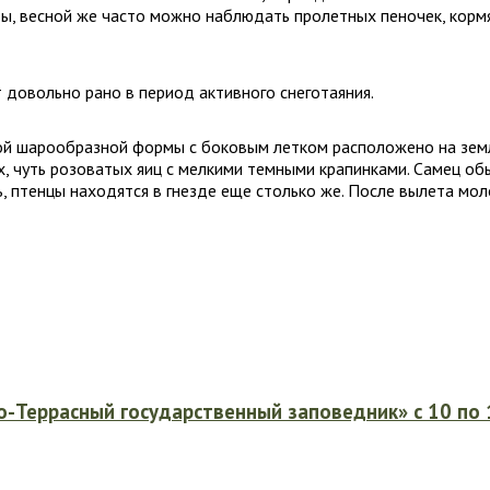
ды, весной же часто можно наблюдать пролетных пеночек, кормя
 довольно рано в период активного снеготаяния.
ной шарообразной формы с боковым летком расположено на земле
х, чуть розоватых яиц с мелкими темными крапинками. Самец о
ь, птенцы находятся в гнезде еще столько же. После вылета м
-Террасный государственный заповедник» с 10 по 