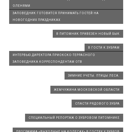
ОЛЕНЯМИ
ЗАПОВЕДНИК ГОТОВИТСЯ ПРИНИМАТЬ ГОСТЕЙ НА
НОВОГОДНИХ ПРАЗДНИКАХ
В ПИТОМНИК ПРИВЕЗЕН НОВЫЙ БЫК
В ГОСТИ К ЗУБРАМ
ИНТЕРВЬЮ ДИРЕКТОРА ПРИОКСКО-ТЕРРАСНОГО
ЗАПОВЕДНИКА КОРРЕСПОНДЕНТАМ ОТВ
ЗИМНИЕ УЧЕТЫ. ПТИЦЫ ЛЕСА.
ЖЕМЧУЖИНА МОСКОВСКОЙ ОБЛАСТИ
СПАСТИ РЯДОВОГО ЗУБРА
СПЕЦИАЛЬНЫЙ РЕПОРТАЖ О ЗУБРОВОМ ПИТОМНИКЕ
ПРОГРАММА «ВЫХОДНЫЕ НА КОЛЕСАХ» В ГОСТЯХ У ЗУБРОВ