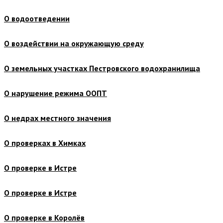
О водоотведении
О воздействии на окружающую среду
О земельных участках Пестровского водохранилища
О нарушение режима ООПТ
О недрах местного значения
О проверках в Химках
О проверке в Истре
О проверке в Истре
О проверке в Королёв