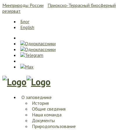
Минприроды России
Приокско-Террасный биосферный
резерват
Блог
English
О заповеднике
История
Общие сведения
Наша команда
Документы
Природопользование