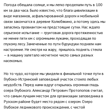
Погода обещала солнце, и мы легко проделали путь в 100
км за два часа. Было известно, что блага цивилизации в
виде магазинов, асфальтированной дороги и мобильной
связи закончатся в деревне Колюбякино, а потому здесь мы
запаслись провиантом на предстоящие сутки. Нас ждало
серьезное испытание — грунтовая дорога протяженностью
не менее пяти км с огромными лужами, проходящая по
глухому лесу. Замеченные по пути бурундуки подняли нам
настроение. Не смотря на жару, пришлось поднять стекла
— в машину залетало несчетное число самых разных
насекомых.
Но то чудо, которое мы увидели в финальной точке пути в
Глубоко-Истринский заповедный участок стоило любых
неудобств. Перед нами вдруг открылась огромная гладь
озера Глубокого. Александр Петрович Протопопов считал,
что самым лучшим местом для организации заповедника в
Рузском районе будет место рядом с озером. Озеро
Глубокое ледникового происхождения, с чистой