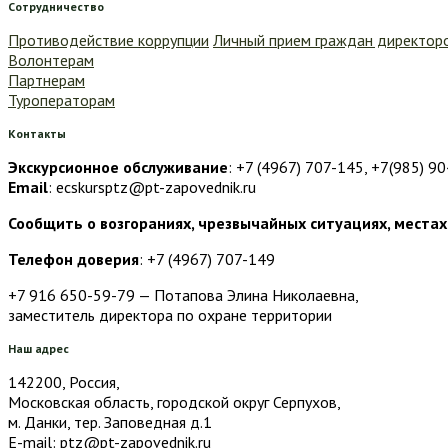
Сотрудничество
Противодействие коррупции
Личный прием граждан директор
Волонтерам
Партнерам
Туроператорам
Контакты
Экскурсионное обслуживание
: +7 (4967) 707-145, +7(985) 9
Email
: ecskursptz@pt-zapovednik.ru
Сообщить о возгораниях, чрезвычайных ситуациях, местах
Телефон доверия
: +7 (4967) 707-149
+7 916 650-59-79 — Потапова Элина Николаевна,
заместитель директора по охране территории
Наш адрес
142200, Россия,
Московская область, городской округ Серпухов,
м. Данки, тер. Заповедная д.1
E-mail: ptz@pt-zapovednik.ru