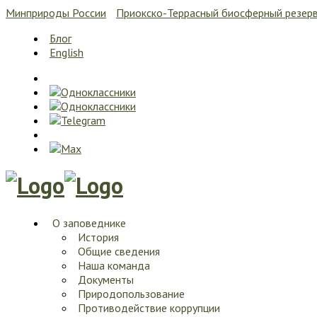
Минприроды России
Приокско-Террасный биосферный резер
Блог
English
О заповеднике
История
Общие сведения
Наша команда
Документы
Природопользование
Противодействие коррупции