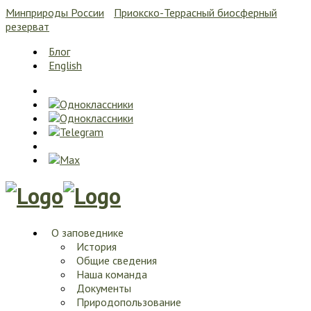
Минприроды России
Приокско-Террасный биосферный
резерват
Блог
English
О заповеднике
История
Общие сведения
Наша команда
Документы
Природопользование