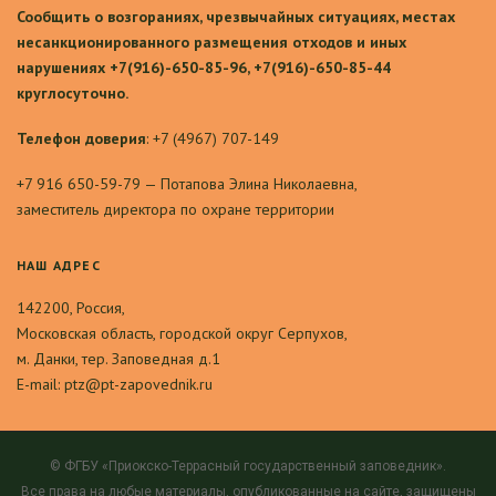
Сообщить о возгораниях, чрезвычайных ситуациях, местах
несанкционированного размещения отходов и иных
нарушениях +7(916)-650-85-96, +7(916)-650-85-44
круглосуточно.
Телефон доверия
: +7 (4967) 707-149
+7 916 650-59-79 — Потапова Элина Николаевна,
заместитель директора по охране территории
НАШ АДРЕС
142200, Россия,
Московская область, городской округ Серпухов,
м. Данки, тер. Заповедная д.1
E-mail: ptz@pt-zapovednik.ru
© ФГБУ «Приокско-Террасный государственный заповедник».
Все права на любые материалы, опубликованные на сайте, защищены