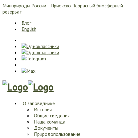
Минприроды России
Приокско-Террасный биосферный
резерват
Блог
English
О заповеднике
История
Общие сведения
Наша команда
Документы
Природопользование