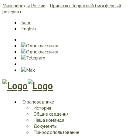
Минприроды России
Приокско-Террасный биосферный
резерват
Блог
English
О заповеднике
История
Общие сведения
Наша команда
Документы
Природопользование